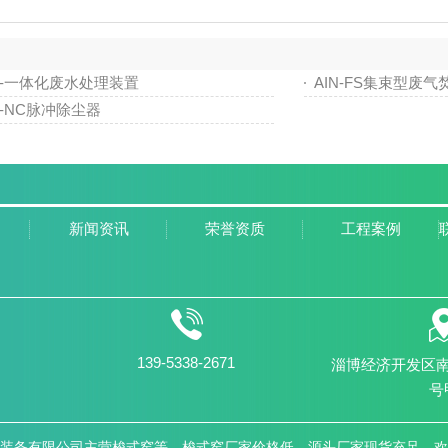
N-一体化废水处理装置
AIN-FS集束型废气
N-NC脉冲除尘器
新闻资讯
荣誉资质
工程案例
139-5338-2671
淄博经济开发区南
号
装备有限公司主营梭式窑等，
梭式窑厂家
价格低，源头厂家现货充足