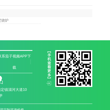
焚烧炉
联系茄子视频APP下
载
定镇淄河大道10
甲
，欢迎定制咨询价格